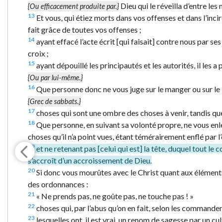
Dieu qui le réveilla d’entre les
{Ou efficacement produite par.}
13
Et vous, qui étiez morts dans vos offenses et dans l’incir
fait grâce de toutes vos offenses ;
14
ayant effacé l’acte écrit [qui faisait] contre nous par ses 
croix ;
15
ayant dépouillé les principautés et les autorités, il les 
{Ou par lui-même.}
16
Que personne donc ne vous juge sur le manger ou sur le 
{Grec de sabbats.}
17
choses qui sont une ombre des choses à venir, tandis que
18
Que personne, en suivant sa volonté propre, ne vous enlè
choses qu’il n’a point vues, étant témérairement enflé par 
19
et ne retenant pas [celui qui est] la tête, duquel tout le 
s’accroît d’un accroissement de Dieu.
20
Si donc vous mourûtes avec le Christ quant aux élémen
des ordonnances :
21
« Ne prends pas, ne goûte pas, ne touche pas ! »
22
choses qui, par l’abus qu’on en fait, selon les commande
23
lesquelles ont, il est vrai, un renom de sagesse par un cu