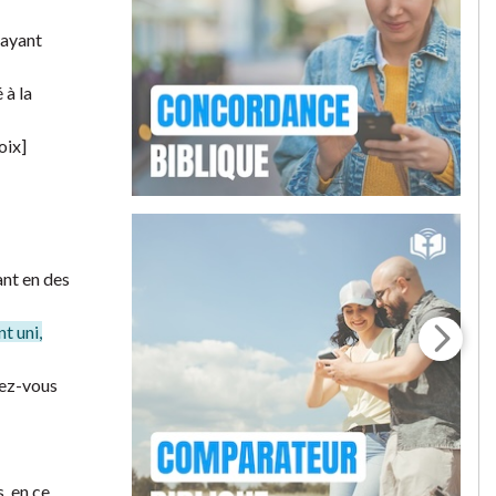
 ayant
 à la
oix]
ant en des
t uni,
tez-vous
, en ce