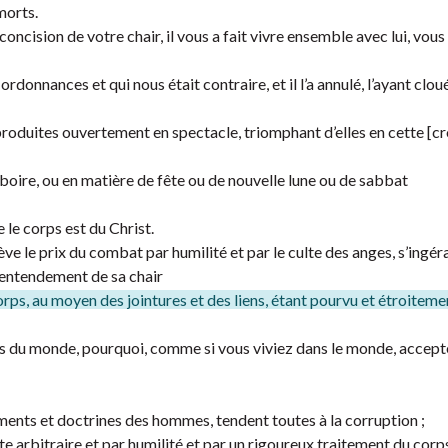
 morts.
concision de votre chair, il vous a fait vivre ensemble avec lui, vous
ordonnances et qui nous était contraire, et il l’a annulé, l’ayant cloué
a produites ouvertement en spectacle, triomphant d’elles en cette [cr
boire, ou en matière de fête ou de nouvelle lune ou de sabbat
 le corps est du Christ.
ve le prix du combat par humilité et par le culte des anges, s’ingér
l’entendement de sa chair
corps, au moyen des jointures et des liens, étant pourvu et étroitemen
ts du monde, pourquoi, comme si vous viviez dans le monde, accep
ments et doctrines des hommes, tendent toutes à la corruption ;
lte arbitraire et par humilité et par un rigoureux traitement du corps