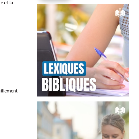
e et la
uillement