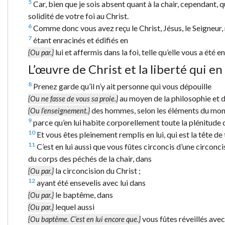
5
Car, bien que je sois absent quant à la chair, cependant, qu
solidité de votre foi au Christ.
6
Comme donc vous avez reçu le Christ, Jésus, le Seigneur, 
7
étant enracinés et édifiés en
lui et affermis dans la foi, telle qu’elle vous a été
{Ou par.}
L’œuvre de Christ et la liberté qui e
8
Prenez garde qu’il n’y ait personne qui vous dépouille
au moyen de la philosophie et d’
{Ou ne fasse de vous sa proie.}
des hommes, selon les éléments du monde
{Ou l’enseignement.}
9
parce qu’en lui habite corporellement toute la plénitude d
10
Et vous êtes pleinement remplis en lui, qui est la tête de
11
C’est en lui aussi que vous fûtes circoncis d’une circonci
du corps des péchés de la chair, dans
la circoncision du Christ ;
{Ou par.}
12
ayant été ensevelis avec lui dans
le baptême, dans
{Ou par.}
lequel aussi
{Ou par.}
vous fûtes réveillés avec 
{Ou baptême. C’est en lui encore que.}