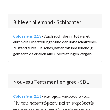
Bible en allemand - Schlachter
Colossiens 2.13
-
Auch euch, die ihr tot waret
durch die Übertretungen und den unbeschnittenen
Zustand eures Fleisches, hat er mit ihm lebendig
gemacht, da er euch alle Übertretungen vergab,
Nouveau Testament en grec - SBL
καὶ ὑμᾶς νεκροὺς ὄντας
Colossiens 2.13
-
⸀ἐν τοῖς παραπτώμασιν καὶ τῇ ἀκροβυστίᾳ
τῆς σαρκὸς ὑμῶν, συνεζωοποίησεν ὑμᾶς