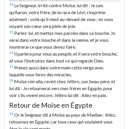
14
Le Seigneur, irrité contre Moïse, lui dit : Je sais
qu’Aaron, votre frère, de la race de Lévi, s’exprime
aisément ; voilà qu’il vient au-devant de vous ; en vous
voyant son cœur sera plein de joie.
15
Parlez-lui, et mettez mes paroles dans sa bouche. Je
serai dans votre bouche et dans la sienne, et je vous
montrerai ce que vous devez faire.
16
Il parlera pour vous au peuple, et il sera votre bouche,
et vous l’instruirez dans tout ce qui regarde Dieu.
17
Prenez aussi dans votre main cette verge avec
laquelle vous ferez des miracles.
18
Moïse s’en alla, revint chez Jéthro, son beau-père, et
lui dit : Je retournerai vers mes frères en Égypte, pour
voir s’ils vivent encore. Jéthro lui dit : Allez en paix.
Retour de Moïse en Égypte
19
Or le Seigneur dit à Moïse au pays de Madian : Allez,
retournez en Égypte, car tous ceux qui voulaient vous
ôter la vie sont morts.