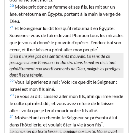
20
Moïse prit donc sa femme et ses fils, les mit sur un
âne, et retourna en Égypte, portant à la main la verge de
Dieu.
21
Et le Seigneur lui dit lorsqu’il retournait en Égypte :
Souvenez-vous de faire devant Pharaon tous les miracles
que je vous ai donné le pouvoir d’opérer. J’endurcirai son
*
cœur, et il ne laissera point aller mon peuple
.
Dieu n’inspire pas des sentiments mauvais. Le sens de ce
passage est que Pharaon s’endurcira dans le mal en résistant
opiniâtrement aux avertissements de Dieu, malgré les prodiges
dont il sera témoin.
22
Vous lui parlerez ainsi : Voici ce que dit le Seigneur :
Israël est mon fils aîné.
23
Je vous ai dit : Laissez aller mon fils, afin qu’il me rende
le culte qui m’est dû ; et vous avez refusé de le laisser
aller : voilà que je ferai mourir votre fils aîné.
24
Moïse étant en chemin, le Seigneur se présenta à lui
*
dans l’hôtellerie, et voulait ôter la vie à son fils
.
La concision du texte laisse ici quelque obscurité. Moïse avait