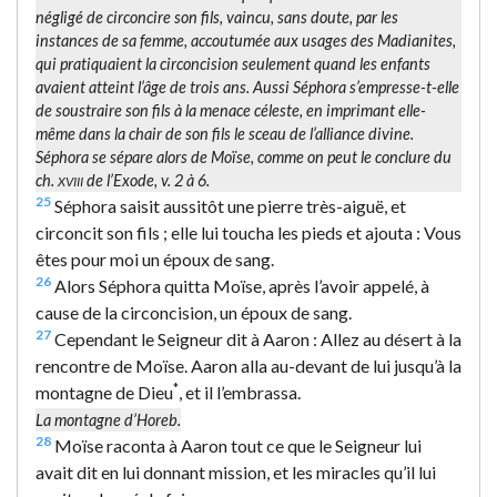
négligé de circoncire son fils, vaincu, sans doute, par les
instances de sa femme, accoutumée aux usages des Madianites,
qui pratiquaient la circoncision seulement quand les enfants
avaient atteint l’âge de trois ans. Aussi Séphora s’empresse-t-elle
de soustraire son fils à la menace céleste, en imprimant elle-
même dans la chair de son fils le sceau de l’alliance divine.
Séphora se sépare alors de Moïse, comme on peut le conclure du
ch.
de l’Exode, v. 2 à 6.
XVIII
25
Séphora saisit aussitôt une pierre très-aiguë, et
circoncit son fils ; elle lui toucha les pieds et ajouta : Vous
êtes pour moi un époux de sang.
26
Alors Séphora quitta Moïse, après l’avoir appelé, à
cause de la circoncision, un époux de sang.
27
Cependant le Seigneur dit à Aaron : Allez au désert à la
rencontre de Moïse. Aaron alla au-devant de lui jusqu’à la
*
montagne de Dieu
, et il l’embrassa.
La montagne d’Horeb.
28
Moïse raconta à Aaron tout ce que le Seigneur lui
avait dit en lui donnant mission, et les miracles qu’il lui