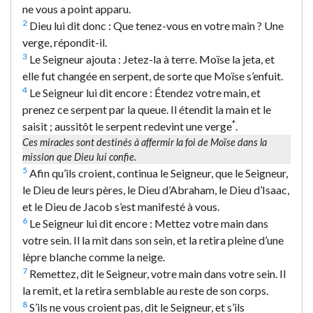
ne vous a point apparu.
2
Dieu lui dit donc : Que tenez-vous en votre main ? Une
verge, répondit-il.
3
Le Seigneur ajouta : Jetez-la à terre. Moïse la jeta, et
elle fut changée en serpent, de sorte que Moïse s’enfuit.
4
Le Seigneur lui dit encore : Étendez votre main, et
prenez ce serpent par la queue. Il étendit la main et le
*
saisit ; aussitôt le serpent redevint une verge
.
Ces miracles sont destinés à affermir la foi de Moïse dans la
mission que Dieu lui confie.
5
Afin qu’ils croient, continua le Seigneur, que le Seigneur,
le Dieu de leurs pères, le Dieu d’Abraham, le Dieu d’Isaac,
et le Dieu de Jacob s’est manifesté à vous.
6
Le Seigneur lui dit encore : Mettez votre main dans
votre sein. Il la mit dans son sein, et la retira pleine d’une
lèpre blanche comme la neige.
7
Remettez, dit le Seigneur, votre main dans votre sein. Il
la remit, et la retira semblable au reste de son corps.
8
S’ils ne vous croient pas, dit le Seigneur, et s’ils