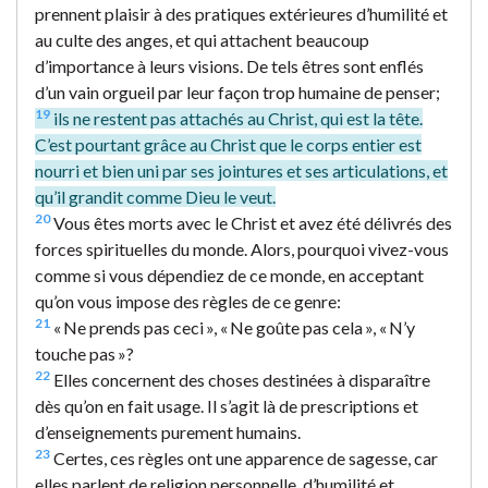
prennent plaisir à des pratiques extérieures d’humilité et
au culte des anges, et qui attachent beaucoup
d’importance à leurs visions. De tels êtres sont enflés
d’un vain orgueil par leur façon trop humaine de penser;
19
ils ne restent pas attachés au Christ, qui est la tête.
C’est pourtant grâce au Christ que le corps entier est
nourri et bien uni par ses jointures et ses articulations, et
qu’il grandit comme Dieu le veut.
20
Vous êtes morts avec le Christ et avez été délivrés des
forces spirituelles du monde. Alors, pourquoi vivez-vous
comme si vous dépendiez de ce monde, en acceptant
qu’on vous impose des règles de ce genre:
21
« Ne prends pas ceci », « Ne goûte pas cela », « N’y
touche pas »?
22
Elles concernent des choses destinées à disparaître
dès qu’on en fait usage. Il s’agit là de prescriptions et
d’enseignements purement humains.
23
Certes, ces règles ont une apparence de sagesse, car
elles parlent de religion personnelle, d’humilité et