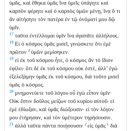
ὑμᾶς, καὶ ἔθηκα ὑμᾶς ἵνα ὑμεῖς ὑπάγητε καὶ
καρπὸν φέρητε καὶ ὁ καρπὸς ὑμῶν μένῃ, ἵνα ὅ τι
ἂν αἰτήσητε τὸν πατέρα ἐν τῷ ὀνόματί μου δῷ
ὑμῖν.
17
ταῦτα ἐντέλλομαι ὑμῖν ἵνα ἀγαπᾶτε ἀλλήλους.
18
Εἰ ὁ κόσμος ὑμᾶς μισεῖ, γινώσκετε ὅτι ἐμὲ
πρῶτον ⸀ὑμῶν μεμίσηκεν.
19
εἰ ἐκ τοῦ κόσμου ἦτε, ὁ κόσμος ἂν τὸ ἴδιον
ἐφίλει· ὅτι δὲ ἐκ τοῦ κόσμου οὐκ ἐστέ, ἀλλ’ ἐγὼ
ἐξελεξάμην ὑμᾶς ἐκ τοῦ κόσμου, διὰ τοῦτο μισεῖ
ὑμᾶς ὁ κόσμος.
20
μνημονεύετε τοῦ λόγου οὗ ἐγὼ εἶπον ὑμῖν·
Οὐκ ἔστιν δοῦλος μείζων τοῦ κυρίου αὐτοῦ· εἰ
ἐμὲ ἐδίωξαν, καὶ ὑμᾶς διώξουσιν· εἰ τὸν λόγον
μου ἐτήρησαν, καὶ τὸν ὑμέτερον τηρήσουσιν.
21
ἀλλὰ ταῦτα πάντα ποιήσουσιν ⸂εἰς ὑμᾶς⸃ διὰ