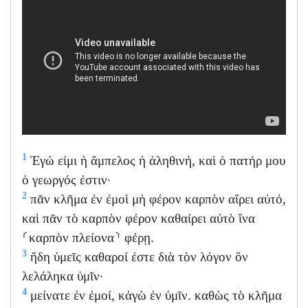
1
Ἐγώ εἰμι ἡ ἄμπελος ἡ ἀληθινή, καὶ ὁ πατήρ μου
ὁ γεωργός ἐστιν·
2
πᾶν κλῆμα ἐν ἐμοὶ μὴ φέρον καρπὸν αἴρει αὐτό,
καὶ πᾶν τὸ καρπὸν φέρον καθαίρει αὐτὸ ἵνα
⸂καρπὸν πλείονα⸃ φέρῃ.
3
ἤδη ὑμεῖς καθαροί ἐστε διὰ τὸν λόγον ὃν
λελάληκα ὑμῖν·
4
μείνατε ἐν ἐμοί, κἀγὼ ἐν ὑμῖν. καθὼς τὸ κλῆμα