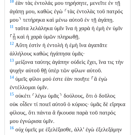
10
ἐὰν τὰς ἐντολάς μου τηρήσητε, μενεῖτε ἐν τῇ
ἀγάπῃ μου, καθὼς ἐγὼ ⸂τὰς ἐντολὰς τοῦ πατρός
μου⸃ τετήρηκα καὶ μένω αὐτοῦ ἐν τῇ ἀγάπῃ.
11
ταῦτα λελάληκα ὑμῖν ἵνα ἡ χαρὰ ἡ ἐμὴ ἐν ὑμῖν
⸀ᾖ καὶ ἡ χαρὰ ὑμῶν πληρωθῇ.
12
Αὕτη ἐστὶν ἡ ἐντολὴ ἡ ἐμὴ ἵνα ἀγαπᾶτε
ἀλλήλους καθὼς ἠγάπησα ὑμᾶς·
13
μείζονα ταύτης ἀγάπην οὐδεὶς ἔχει, ἵνα τις τὴν
ψυχὴν αὐτοῦ θῇ ὑπὲρ τῶν φίλων αὐτοῦ.
14
ὑμεῖς φίλοι μού ἐστε ἐὰν ποιῆτε ⸀ἃ ἐγὼ
ἐντέλλομαι ὑμῖν.
15
οὐκέτι ⸂λέγω ὑμᾶς⸃ δούλους, ὅτι ὁ δοῦλος
οὐκ οἶδεν τί ποιεῖ αὐτοῦ ὁ κύριος· ὑμᾶς δὲ εἴρηκα
φίλους, ὅτι πάντα ἃ ἤκουσα παρὰ τοῦ πατρός
μου ἐγνώρισα ὑμῖν.
16
οὐχ ὑμεῖς με ἐξελέξασθε, ἀλλ’ ἐγὼ ἐξελεξάμην