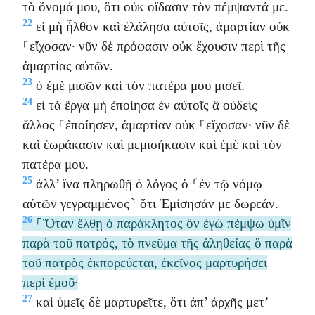
τὸ ὄνομά μου, ὅτι οὐκ οἴδασιν τὸν πέμψαντά με.
22
εἰ μὴ ἦλθον καὶ ἐλάλησα αὐτοῖς, ἁμαρτίαν οὐκ
⸀εἴχοσαν· νῦν δὲ πρόφασιν οὐκ ἔχουσιν περὶ τῆς
ἁμαρτίας αὐτῶν.
23
ὁ ἐμὲ μισῶν καὶ τὸν πατέρα μου μισεῖ.
24
εἰ τὰ ἔργα μὴ ἐποίησα ἐν αὐτοῖς ἃ οὐδεὶς
ἄλλος ⸀ἐποίησεν, ἁμαρτίαν οὐκ ⸀εἴχοσαν· νῦν δὲ
καὶ ἑωράκασιν καὶ μεμισήκασιν καὶ ἐμὲ καὶ τὸν
πατέρα μου.
25
ἀλλ’ ἵνα πληρωθῇ ὁ λόγος ὁ ⸂ἐν τῷ νόμῳ
αὐτῶν γεγραμμένος⸃ ὅτι Ἐμίσησάν με δωρεάν.
26
⸀Ὅταν ἔλθῃ ὁ παράκλητος ὃν ἐγὼ πέμψω ὑμῖν
παρὰ τοῦ πατρός, τὸ πνεῦμα τῆς ἀληθείας ὃ παρὰ
τοῦ πατρὸς ἐκπορεύεται, ἐκεῖνος μαρτυρήσει
περὶ ἐμοῦ·
27
καὶ ὑμεῖς δὲ μαρτυρεῖτε, ὅτι ἀπ’ ἀρχῆς μετ’