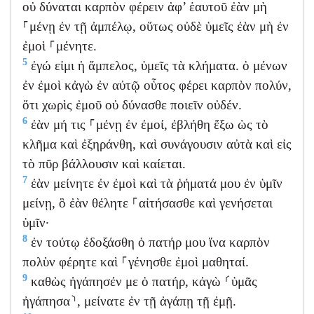
οὐ δύναται καρπὸν φέρειν ἀφ’ ἑαυτοῦ ἐὰν μὴ
⸀μένῃ ἐν τῇ ἀμπέλῳ, οὕτως οὐδὲ ὑμεῖς ἐὰν μὴ ἐν
ἐμοὶ ⸀μένητε.
5
ἐγώ εἰμι ἡ ἄμπελος, ὑμεῖς τὰ κλήματα. ὁ μένων
ἐν ἐμοὶ κἀγὼ ἐν αὐτῷ οὗτος φέρει καρπὸν πολύν,
ὅτι χωρὶς ἐμοῦ οὐ δύνασθε ποιεῖν οὐδέν.
6
ἐὰν μή τις ⸀μένῃ ἐν ἐμοί, ἐβλήθη ἔξω ὡς τὸ
κλῆμα καὶ ἐξηράνθη, καὶ συνάγουσιν αὐτὰ καὶ εἰς
τὸ πῦρ βάλλουσιν καὶ καίεται.
7
ἐὰν μείνητε ἐν ἐμοὶ καὶ τὰ ῥήματά μου ἐν ὑμῖν
μείνῃ, ὃ ἐὰν θέλητε ⸀αἰτήσασθε καὶ γενήσεται
ὑμῖν·
8
ἐν τούτῳ ἐδοξάσθη ὁ πατήρ μου ἵνα καρπὸν
πολὺν φέρητε καὶ ⸀γένησθε ἐμοὶ μαθηταί.
9
καθὼς ἠγάπησέν με ὁ πατήρ, κἀγὼ ⸂ὑμᾶς
ἠγάπησα⸃, μείνατε ἐν τῇ ἀγάπῃ τῇ ἐμῇ.