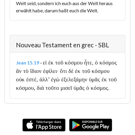
Welt seid, sondern ich euch aus der Welt heraus
erwählt habe, darum haßt euch die Welt.
Nouveau Testament en grec - SBL
εἰ ἐκ τοῦ κόσμου ἦτε, ὁ κόσμος
Jean 15.19
-
ἂν τὸ ἴδιον ἐφίλει· ὅτι δὲ ἐκ τοῦ κόσμου
οὐκ ἐστέ, ἀλλ’ ἐγὼ ἐξελεξάμην ὑμᾶς ἐκ τοῦ
κόσμου, διὰ τοῦτο μισεῖ ὑμᾶς ὁ κόσμος.