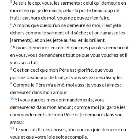
5
Je suis le cep, vous, les sarments ; celui qui demeure en
moi et en qui je demeure, celui-là porte beaucoup de
fruit ; car, hors de moi, vous ne pouvez rien faire.
6
À moins que quelqu’un ne demeure en moi, il est jeté
dehors comme le sarment et il sèche ; et on ramasse les
[sarments], et on les jette au feu, et ils brûlent.
7
Si vous demeurez en moi et que mes paroles demeurent
en vous, vous demanderez tout ce que vous voudrez et il
vous sera fait.
8
C’est en ceci que mon Père est glorifié, que vous
portiez beaucoup de fruit, et vous serez mes disciples.
9
Comme le Père m’a aimé, moi aussi je vous ai aimés ;
demeurez dans mon amour.
10
Si vous gardez mes commandements, vous
demeurerez dans mon amour ; comme moi j’ai gardé les
commandements de mon Père et je demeure dans son
amour.
11
Je vous ai dit ces choses, afin que ma joie demeure en
vous et que votre joie soit accomplie.