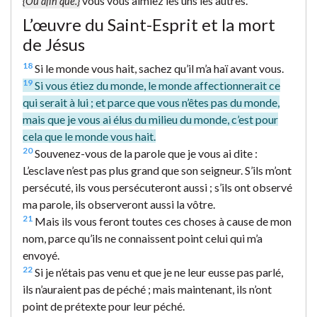
vous vous aimiez les uns les autres.
{Ou afin que.}
L’œuvre du Saint-Esprit et la mort
de Jésus
18
Si le monde vous hait, sachez qu’il m’a haï avant vous.
19
Si vous étiez du monde, le monde affectionnerait ce
qui serait à lui ; et parce que vous n’êtes pas du monde,
mais que je vous ai élus du milieu du monde, c’est pour
cela que le monde vous hait.
20
Souvenez-vous de la parole que je vous ai dite :
L’esclave n’est pas plus grand que son seigneur. S’ils m’ont
persécuté, ils vous persécuteront aussi ; s’ils ont observé
ma parole, ils observeront aussi la vôtre.
21
Mais ils vous feront toutes ces choses à cause de mon
nom, parce qu’ils ne connaissent point celui qui m’a
envoyé.
22
Si je n’étais pas venu et que je ne leur eusse pas parlé,
ils n’auraient pas de péché ; mais maintenant, ils n’ont
point de prétexte pour leur péché.