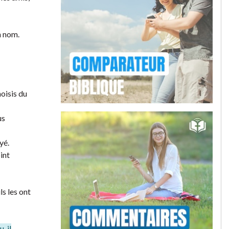
n nom.
hoisis du
us
yé.
oint
ls les ont
, il