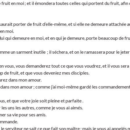
ruit en moi ; et il émondera toutes celles qui portent du fruit, afin 
rait porter de fruit d’elle-même, et si elle ne demeure attachée a
 en moi.
elui qui demeure en moi, et en qui je demeure, porte beaucoup de frui
me un sarment inutile ; il séchera, et on le ramassera pour le jeter 
n vous, vous demanderez tout ce que vous voudrez, et il vous sera
 de fruit, et que vous deveniez mes disciples.
urez dans mon amour.
 dans mon amour ; comme j’ai moi-même gardé les commandemen
, et que votre joie soit pleine et parfaite .
es uns les autres, comme je vous ai aimés.
er sa vie pour ses amis.
 commande.
e serviteur ne sait ce que fait son maître ; mais je vous ai appelés 