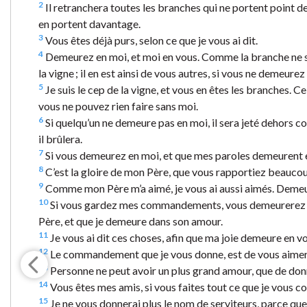
2
Il retranchera toutes les branches qui ne portent point de f
en portent davantage.
3
Vous êtes déjà purs, selon ce que je vous ai dit.
4
Demeurez en moi, et moi en vous. Comme la branche ne sau
la vigne ; il en est ainsi de vous autres, si vous ne demeurez
5
Je suis le cep de la vigne, et vous en êtes les branches. C
vous ne pouvez rien faire sans moi.
6
Si quelqu’un ne demeure pas en moi, il sera jeté dehors com
il brûlera.
7
Si vous demeurez en moi, et que mes paroles demeurent e
8
C’est la gloire de mon Père, que vous rapportiez beaucoup
9
Comme mon Père m’a aimé, je vous ai aussi aimés. Deme
10
Si vous gardez mes commandements, vous demeurerez
Père, et que je demeure dans son amour.
11
Je vous ai dit ces choses, afin que ma joie demeure en vous
12
Le commandement que je vous donne, est de vous aimer l
13
Personne ne peut avoir un plus grand amour, que de donn
14
Vous êtes mes amis, si vous faites tout ce que je vous
15
Je ne vous donnerai plus le nom de serviteurs, parce que l