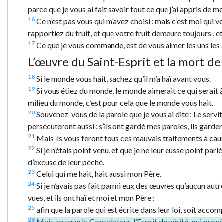
parce que je vous ai fait savoir tout ce que j’ai appris de m
16
Ce n’est pas vous qui m’avez choisi : mais c’est moi qui vo
rapportiez du fruit, et que votre fruit demeure toujours 
17
Ce que je vous commande, est de vous aimer les uns les 
L’œuvre du Saint-Esprit et la mort de
18
Si le monde vous hait, sachez qu’il m’a haï avant vous.
19
Si vous étiez du monde, le monde aimerait ce qui serait à 
milieu du monde, c’est pour cela que le monde vous hait.
20
Souvenez-vous de la parole que je vous ai dite : Le servit
persécuteront aussi : s’ils ont gardé mes paroles, ils garder
21
Mais ils vous feront tous ces mauvais traitements à caus
22
Si je n’étais point venu, et que je ne leur eusse point parlé
d’excuse de leur péché.
23
Celui qui me hait, hait aussi mon Père.
24
Si je n’avais pas fait parmi eux des œuvres qu’aucun autre n
vues, et ils ont haï et moi et mon Père :
25
afin que la parole qui est écrite dans leur loi, soit accomp
26
Mais lorsque le Consolateur, l’Esprit de vérité, qui procè