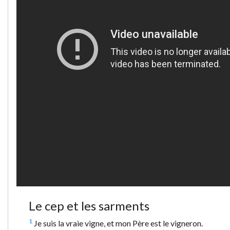
Le cep et les sarments
1
Je suis la vraie vigne, et mon Père est le vigneron.