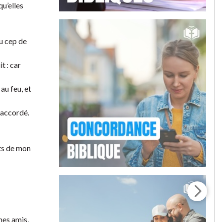
qu’elles
u cep de
t : car
au feu, et
 accordé.
ts de mon
mes amis,