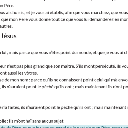
on Père.
us ai choisis ; et je vous ai établis, afin que vous marchiez, que vous
, et que mon Père vous donne tout ce que vous lui demanderez en mo
autres.
 Jésus
lui ; mais parce que vous n’êtes point du monde, et que je vous ai c
eur n’est pas plus grand que son maître. S’ils m’ont persécuté, ils vo
ont aussi les vôtres.
e de mon nom : parce qu’ils ne connaissent point celui qui m’a envo
, ils n’auraient point le péché qu’ils ont ; mais maintenant ils n’ont p
’a faites, ils n’auraient point le péché qu’ils ont ; mais maintenant i
lie : Ils m’ont haï sans aucun sujet.
de du Père, et que je vous enverrai de la part de mon Père, sera venu