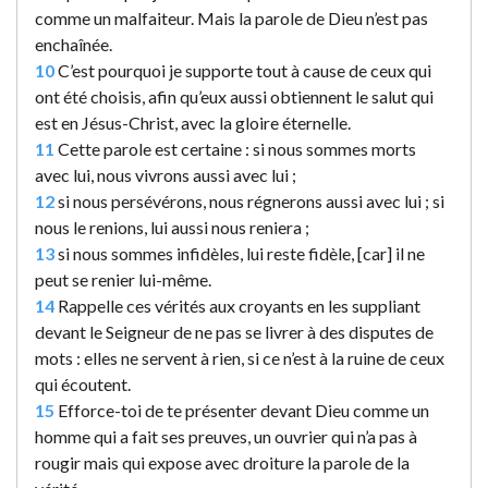
comme un malfaiteur. Mais la parole de Dieu n’est pas
enchaînée.
10
C’est pourquoi je supporte tout à cause de ceux qui
ont été choisis, afin qu’eux aussi obtiennent le salut qui
est en Jésus-Christ, avec la gloire éternelle.
11
Cette parole est certaine : si nous sommes morts
avec lui, nous vivrons aussi avec lui ;
12
si nous persévérons, nous régnerons aussi avec lui ; si
nous le renions, lui aussi nous reniera ;
13
si nous sommes infidèles, lui reste fidèle, [car] il ne
peut se renier lui-même.
14
Rappelle ces vérités aux croyants en les suppliant
devant le Seigneur de ne pas se livrer à des disputes de
mots : elles ne servent à rien, si ce n’est à la ruine de ceux
qui écoutent.
15
Efforce-toi de te présenter devant Dieu comme un
homme qui a fait ses preuves, un ouvrier qui n’a pas à
rougir mais qui expose avec droiture la parole de la