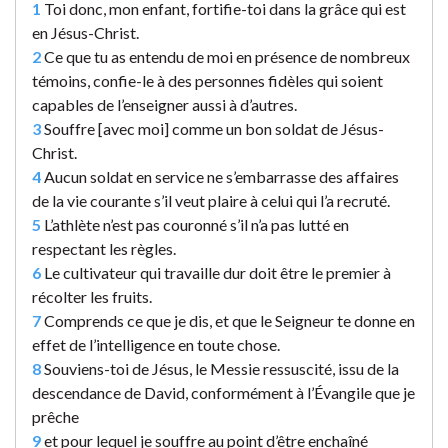
1
Toi donc, mon enfant, fortifie-toi dans la grâce qui est
en Jésus-Christ.
2
Ce que tu as entendu de moi en présence de nombreux
témoins, confie-le à des personnes fidèles qui soient
capables de l’enseigner aussi à d’autres.
3
Souffre [avec moi] comme un bon soldat de Jésus-
Christ.
4
Aucun soldat en service ne s’embarrasse des affaires
de la vie courante s’il veut plaire à celui qui l’a recruté.
5
L’athlète n’est pas couronné s’il n’a pas lutté en
respectant les règles.
6
Le cultivateur qui travaille dur doit être le premier à
récolter les fruits.
7
Comprends ce que je dis, et que le Seigneur te donne en
effet de l’intelligence en toute chose.
8
Souviens-toi de Jésus, le Messie ressuscité, issu de la
descendance de David, conformément à l’Évangile que je
prêche
9
et pour lequel je souffre au point d’être enchaîné