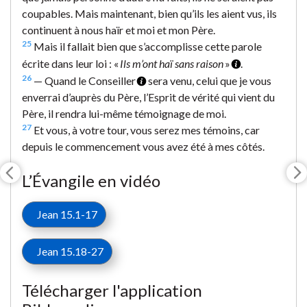
coupables. Mais maintenant, bien qu’ils les aient vus, ils
continuent à nous haïr et moi et mon Père.
25
Mais il fallait bien que s’accomplisse cette parole
écrite dans leur loi : «
Ils m’ont haï sans raison
»
.
26
— Quand le Conseiller
sera venu, celui que je vous
enverrai d’auprès du Père, l’Esprit de vérité qui vient du
Père, il rendra lui-même témoignage de moi.
27
Et vous, à votre tour, vous serez mes témoins, car
depuis le commencement vous avez été à mes côtés.
L’Évangile en vidéo
Jean 15.1-17
Jean 15.18-27
Télécharger l'application