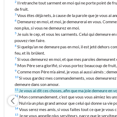
2
Il retranche tout sarment en moi qui ne porte point de frui
de fruit.
3
Vous êtes déjà nets, à cause de la parole que je vous ai a
4
Demeurez en moi, et moi, je demeurerai en vous. Comme le
non plus, si vous ne demeurez en moi.
5
Je suis le cep, et vous les sarments. Celui qui demeure en
pouvez rien faire.
6
Si quelqu’un ne demeure pas en moi, il est jeté dehors com
feu, et ils brûlent.
7
Si vous demeurez en moi, et que mes paroles demeurent e
8
Mon Père sera glorifié, si vous portez beaucoup de fruit,
9
Comme mon Père m’a aimé, je vous ai aussi aimés ; dem
10
Si vous gardez mes commandements, vous demeurerez d
demeure dans son amour.
11
Je vous ai dit ces choses, afin que ma joie demeure en vo
12
Mon commandement, c’est que vous vous aimiez les uns 
13
Nul n’a un plus grand amour que celui qui donne sa vie p
14
Vous serez mes amis, si vous faites tout ce que je vou
15
Je ne vous appelle plus serviteurs, parce que le serviteur