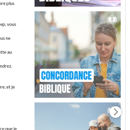
ore plus
cep, vous
ous ne
ette au
endrez.
, et je
ce que je