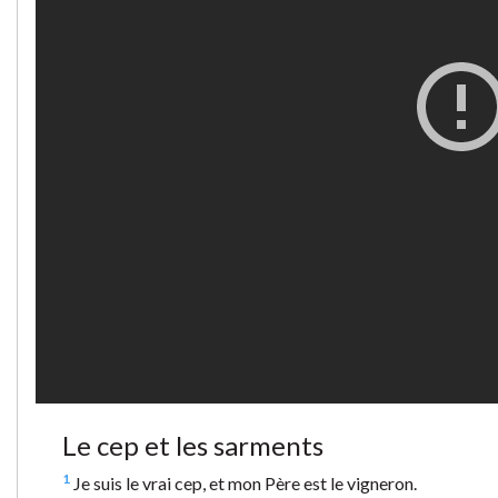
Le cep et les sarments
1
Je suis le vrai cep, et mon Père est le vigneron.