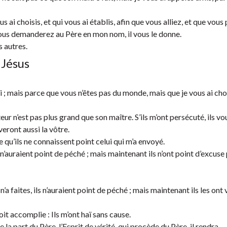
s ai choisis, et qui vous ai établis, afin que vous alliez, et que vous
 vous demanderez au Père en mon nom, il vous le donne.
 autres.
 Jésus
i ; mais parce que vous n’êtes pas du monde, mais que je vous ai cho
eur n’est pas plus grand que son maître. S’ils m’ont persécuté, ils vo
veront aussi la vôtre.
 qu’ils ne connaissent point celui qui m’a envoyé.
ls n’auraient point de péché ; mais maintenant ils n’ont point d’excuse
’a faites, ils n’auraient point de péché ; mais maintenant ils les ont v
oit accomplie : Ils m’ont haï sans cause.
la part du Père, l’Esprit de vérité, qui procède du Père, il rendra