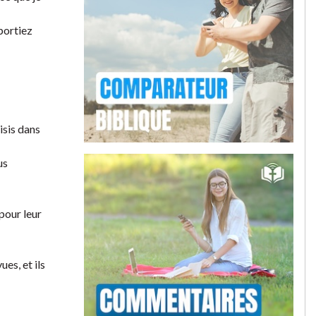
 portiez
isis dans
us
 pour leur
ues, et ils