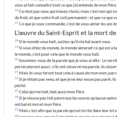
vous ai fait connaître tout ce que j’ai entendu de mon Père.
16
Ce n’est pas vous qui m’avez choisi, mais c’est moi qui vou
du fruit, et que votre fruit soit permanent ; et que ce que
17
Ce que je vous commande, c’est de vous aimer les uns les
L’œuvre du Saint-Esprit et la mort de
18
Si le monde vous hait, sachez qu’il m’a haï avant vous.
19
Si vous étiez du monde, le monde aimerait ce qui est à lu
le monde, c’est pour cela que le monde vous hait.
20
Souvenez-vous de la parole que je vous ai dite : Le servit
persécuteront aussi ; s’ils ont observé ma parole, ils obser
21
Mais ils vous feront tout cela à cause de mon nom, parce
22
Si je n’étais pas venu, et que je ne leur eusse pas parlé, i
péché.
23
Celui qui me hait, hait aussi mon Père.
24
Si je n’eusse pas fait parmi eux les ouvres qu’aucun autre n
ont haï et moi et mon Père.
25
Mais c’est afin que la parole qui est écrite dans leur loi s
26
Lorsque sera venu le Consolateur, que je vous enverrai de 