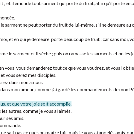
t ; et il émonde tout sarment qui porte du fruit, afin qu’il porte enc
nnoncée.
 sarment ne peut porter du fruit de lui-même, s’il ne demeure au 
 moi, et en qui je demeure, porte beaucoup de fruit ; car sans moi, v
me le sarment et il sèche ; puis on ramasse les sarments et on les j
n vous, vous demanderez tout ce que vous voudrez, et vous l’obti
 et vous serez mes disciples.
eurez dans mon amour.
ans mon amour, comme j’ai gardé les commandements de mon Père
us, et que votre joie soit accomplie.
les autres, comme je vous ai aimés.
our ses amis.
s commande.
 ne sait pas ce que son maître fait, mais je vous ai appelés amis, par