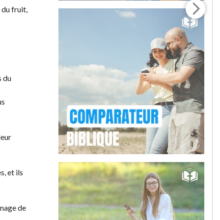
 du fruit,
s du
us
leur
, et ils
ignage de