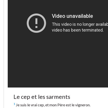
Le cep et les sarments
1
Je suis le vrai cep, et mon Père est le vigneron.