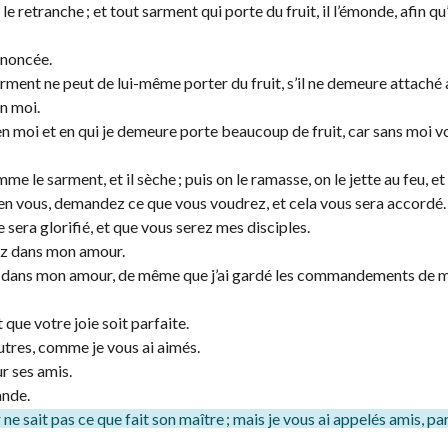
le retranche ; et tout sarment qui porte du fruit, il l’émonde, afin qu’
nnoncée.
ent ne peut de lui-même porter du fruit, s’il ne demeure attaché 
en moi.
 en moi et en qui je demeure porte beaucoup de fruit, car sans moi v
 le sarment, et il sèche ; puis on le ramasse, on le jette au feu, et i
n vous, demandez ce que vous voudrez, et cela vous sera accordé.
 sera glorifié, et que vous serez mes disciples.
ez dans mon amour.
dans mon amour, de même que j’ai gardé les commandements de m
 que votre joie soit parfaite.
tres, comme je vous ai aimés.
r ses amis.
ande.
 ne sait pas ce que fait son maître ; mais je vous ai appelés amis, pa