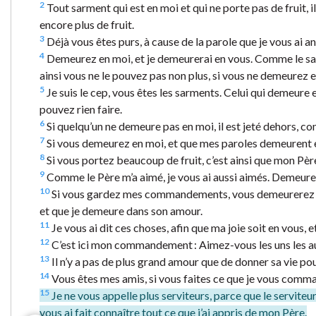
2
Tout sarment qui est en moi et qui ne porte pas de fruit, il 
encore plus de fruit.
3
Déjà vous êtes purs, à cause de la parole que je vous ai a
4
Demeurez en moi, et je demeurerai en vous. Comme le sarm
ainsi vous ne le pouvez pas non plus, si vous ne demeurez 
5
Je suis le cep, vous êtes les sarments. Celui qui demeure
pouvez rien faire.
6
Si quelqu’un ne demeure pas en moi, il est jeté dehors, comme
7
Si vous demeurez en moi, et que mes paroles demeurent e
8
Si vous portez beaucoup de fruit, c’est ainsi que mon Père
9
Comme le Père m’a aimé, je vous ai aussi aimés. Demeur
10
Si vous gardez mes commandements, vous demeurerez 
et que je demeure dans son amour.
11
Je vous ai dit ces choses, afin que ma joie soit en vous, et
12
C’est ici mon commandement : Aimez-vous les uns les au
13
Il n’y a pas de plus grand amour que de donner sa vie pou
14
Vous êtes mes amis, si vous faites ce que je vous comm
15
Je ne vous appelle plus serviteurs, parce que le serviteur
vous ai fait connaître tout ce que j’ai appris de mon Père.