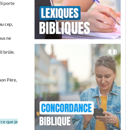
il porte
au cep,
ous ne
l brûle.
on Père,
rce que je