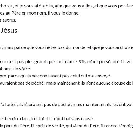
hoisis, et je vous ai établis, afin que vous alliez, et que vous portiez
ez au Père en mon nom, il vous le donne.
 autres.
 Jésus
i ; mais parce que vous n’êtes pas du monde, et que je vous ai choisi
eur n’est pas plus grand que son maître. S’ils m’ont persécuté, ils vo
t aussi la vôtre.
m, parce qu’ils ne connaissent pas celui qui m’a envoyé.
s n’auraient pas de péché ; mais maintenant ils n’ont aucune excuse de 
a faites, ils n’auraient pas de péché ; mais maintenant ils les ont vues
st écrite dans leur loi : Ils m’ont haï sans cause.
 part du Père, l’Esprit de vérité, qui vient du Père, il rendra témo