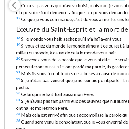
16
Ce n’est pas vous qui m’avez choisi ; mais moi, je vous ai c
et que votre fruit demeure, afin que ce que vous demander
17
Ce que je vous commande, c’est de vous aimer les uns les
L’œuvre du Saint-Esprit et la mort de
18
Si le monde vous hait, sachez qu’il m’a haï avant vous.
19
Si vous étiez du monde, le monde aimerait ce qui est à lu
milieu du monde, à cause de cela le monde vous hait.
20
Souvenez-vous de la parole que je vous ai dite : Le servit
persécuteront aussi ; s’ils ont gardé ma parole, ils garderon
21
Mais ils vous feront toutes ces choses à cause de mon no
22
Si je n’étais pas venu et que je ne leur aie point parlé, il
péché.
23
Celui qui me hait, hait aussi mon Père.
24
Si je n’avais pas fait parmi eux des œuvres que nul autre n’
ont haï et moi et mon Père.
25
Mais cela est arrivé afin que s’accomplisse la parole qui e
26
Quand sera venu le consolateur, que je vous enverrai de la
moi ;