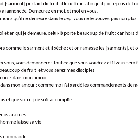
t [sarment] portant du fruit, il le nettoie, afin qu’il porte plus de fru
us ai annoncée. Demeurez en moi, et moi en vous.
oins qu’il ne demeure dans le cep, vous ne le pouvez pas non plus,
oi et en qui je demeure, celui-là porte beaucoup de fruit ; car, hors 
rs comme le sarment et il sèche ; et on ramasse les [sarments], et o
 vous, vous demanderez tout ce que vous voudrez et il vous sera f
beaucoup de fruit, et vous serez mes disciples.
emeurez dans mon amour.
dans mon amour ; comme moi j’ai gardé les commandements de m
us et que votre joie soit accomplie.
vous ai aimés.
 homme laisse sa vie
ous commande.