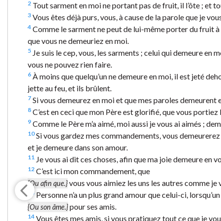
2
Tout sarment en moi ne portant pas de fruit, il l’ôte ; et tou
3
Vous êtes déjà purs, vous, à cause de la parole que je vo
4
Comme le sarment ne peut de lui-même porter du fruit à m
que vous ne demeuriez en moi.
5
Je suis le cep, vous, les sarments ; celui qui demeure en m
vous ne pouvez rien faire.
6
À moins que quelqu’un ne demeure en moi, il est jeté deho
jette au feu, et ils brûlent.
7
Si vous demeurez en moi et que mes paroles demeurent en
8
C’est en ceci que mon Père est glorifié, que vous portiez 
9
Comme le Père m’a aimé, moi aussi je vous ai aimés ; d
10
Si vous gardez mes commandements, vous demeurerez 
et je demeure dans son amour.
11
Je vous ai dit ces choses, afin que ma joie demeure en vo
12
C’est ici mon commandement, que
vous vous aimiez les uns les autres comme je 
{Ou afin que.}
13
Personne n’a un plus grand amour que celui-ci, lorsqu’un
pour ses amis.
{Ou son âme.}
14
Vous êtes mes amis, si vous pratiquez tout ce que je v