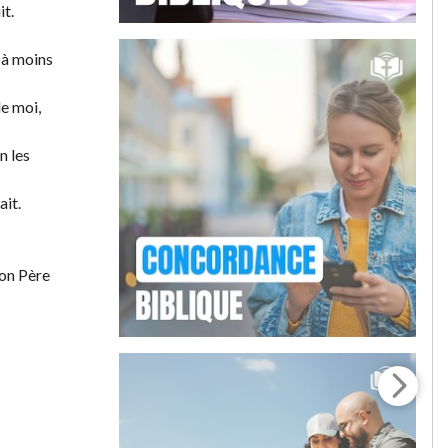
it.
 à moins
de moi,
n les
ait.
on Père