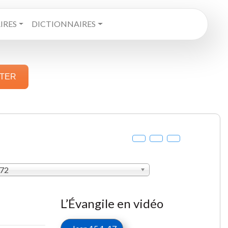
RES
DICTIONNAIRES
STER
872
L’Évangile en vidéo