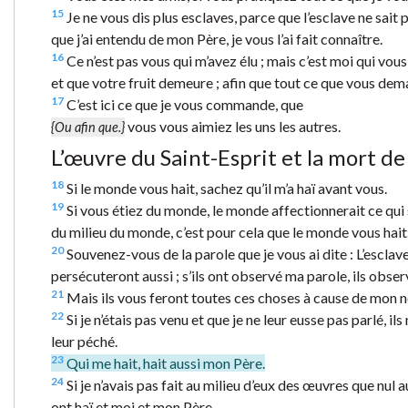
15
Je ne vous dis plus esclaves, parce que l’esclave ne sait 
que j’ai entendu de mon Père, je vous l’ai fait connaître.
16
Ce n’est pas vous qui m’avez élu ; mais c’est moi qui vous a
et que votre fruit demeure ; afin que tout ce que vous dem
17
C’est ici ce que je vous commande, que
vous vous aimiez les uns les autres.
{Ou afin que.}
L’œuvre du Saint-Esprit et la mort de
18
Si le monde vous hait, sachez qu’il m’a haï avant vous.
19
Si vous étiez du monde, le monde affectionnerait ce qui s
du milieu du monde, c’est pour cela que le monde vous hait
20
Souvenez-vous de la parole que je vous ai dite : L’esclave
persécuteront aussi ; s’ils ont observé ma parole, ils obser
21
Mais ils vous feront toutes ces choses à cause de mon no
22
Si je n’étais pas venu et que je ne leur eusse pas parlé, i
leur péché.
23
Qui me hait, hait aussi mon Père.
24
Si je n’avais pas fait au milieu d’eux des œuvres que nul aut
ont haï et moi et mon Père.