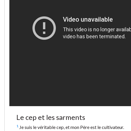
Le cep et les sarments
1
Je suis le véritable cep, et mon Père est le cultivateur.