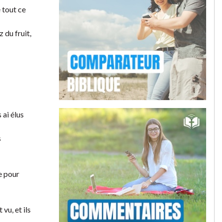
e tout ce
z du fruit,
 ai élus
s
te pour
 vu, et ils