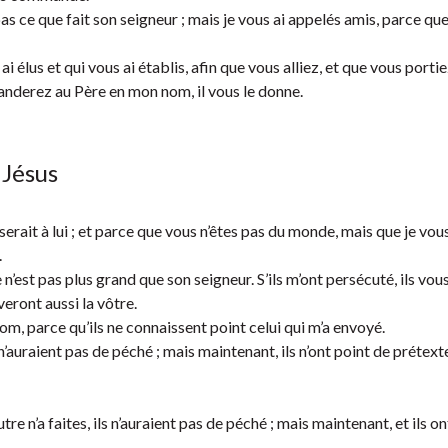
pas ce que fait son seigneur ; mais je vous ai appelés amis, parce qu
i élus et qui vous ai établis, afin que vous alliez, et que vous portie
anderez au Père en mon nom, il vous le donne.
 Jésus
erait à lui ; et parce que vous n’êtes pas du monde, mais que je vous
.
 n’est pas plus grand que son seigneur. S’ils m’ont persécuté, ils vou
veront aussi la vôtre.
m, parce qu’ils ne connaissent point celui qui m’a envoyé.
ls n’auraient pas de péché ; mais maintenant, ils n’ont point de prétex
re n’a faites, ils n’auraient pas de péché ; mais maintenant, et ils ont