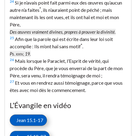
24
Si je n’avais point fait parmi eux des œuvres qu’aucun
*
autre n’a faites
, ils n’auraient point de péché ; mais
maintenant ils les ont vues, et ils ont haï et moi et mon
Père,
Des œuvres vraiment divines, propres à prouver la divinité.
25
Afin que la parole qui est écrite dans leur loi soit
*
accomplie : Ils m’ont haï sans motif
.
Ps.
, 19.
XXIV
26
Mais lorsque le Paraclet, l’Esprit de vérité, qui
procède du Père, que je vous enverrai de la part de mon
Père, sera venu, il rendra témoignage de moi ;
27
Et vous en rendrez aussi témoignage, parce que vous
êtes avec moi dès le commencement.
L’Évangile en vidéo
Jean 15.1-17