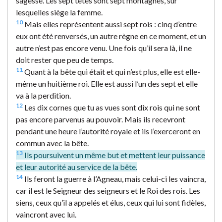
sagesse. Les sept têtes sont sept montagnes, sur
lesquelles siège la femme.
10
Mais elles représentent aussi sept rois : cinq d’entre
eux ont été renversés, un autre règne en ce moment, et un
autre n’est pas encore venu. Une fois qu’il sera là, il ne
doit rester que peu de temps.
11
Quant à la bête qui était et qui n’est plus, elle est elle-
même un huitième roi. Elle est aussi l’un des sept et elle
va à la perdition.
12
Les dix cornes que tu as vues sont dix rois qui ne sont
pas encore parvenus au pouvoir. Mais ils recevront
pendant une heure l’autorité royale et ils l’exerceront en
commun avec la bête.
13
Ils poursuivent un même but et mettent leur puissance
et leur autorité au service de la bête.
14
Ils feront la guerre à l’Agneau, mais celui-ci les vaincra,
car il est le Seigneur des seigneurs et le Roi des rois. Les
siens, ceux qu’il a appelés et élus, ceux qui lui sont fidèles,
vaincront avec lui.