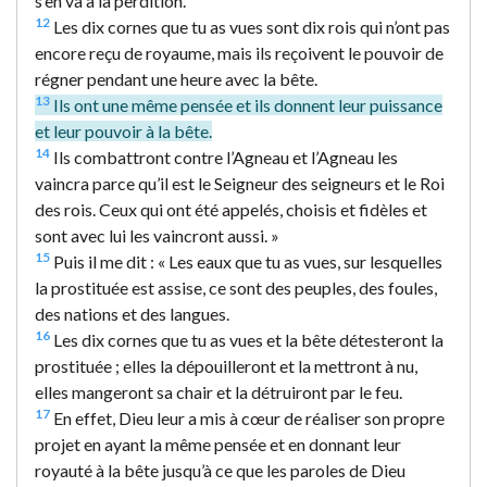
s’en va à la perdition.
12
Les dix cornes que tu as vues sont dix rois qui n’ont pas
encore reçu de royaume, mais ils reçoivent le pouvoir de
régner pendant une heure avec la bête.
13
Ils ont une même pensée et ils donnent leur puissance
et leur pouvoir à la bête.
14
Ils combattront contre l’Agneau et l’Agneau les
vaincra parce qu’il est le Seigneur des seigneurs et le Roi
des rois. Ceux qui ont été appelés, choisis et fidèles et
sont avec lui les vaincront aussi. »
15
Puis il me dit : « Les eaux que tu as vues, sur lesquelles
la prostituée est assise, ce sont des peuples, des foules,
des nations et des langues.
16
Les dix cornes que tu as vues et la bête détesteront la
prostituée ; elles la dépouilleront et la mettront à nu,
elles mangeront sa chair et la détruiront par le feu.
17
En effet, Dieu leur a mis à cœur de réaliser son propre
projet en ayant la même pensée et en donnant leur
royauté à la bête jusqu’à ce que les paroles de Dieu