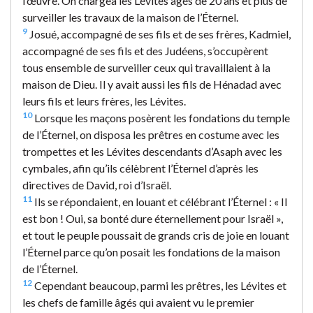
l’œuvre. On chargea les Lévites âgés de 20 ans et plus de
surveiller les travaux de la maison de l’Éternel.
9
Josué, accompagné de ses fils et de ses frères, Kadmiel,
accompagné de ses fils et des Judéens, s’occupèrent
tous ensemble de surveiller ceux qui travaillaient à la
maison de Dieu. Il y avait aussi les fils de Hénadad avec
leurs fils et leurs frères, les Lévites.
10
Lorsque les maçons posèrent les fondations du temple
de l’Éternel, on disposa les prêtres en costume avec les
trompettes et les Lévites descendants d’Asaph avec les
cymbales, afin qu’ils célèbrent l’Éternel d’après les
directives de David, roi d’Israël.
11
Ils se répondaient, en louant et célébrant l’Éternel : « Il
est bon ! Oui, sa bonté dure éternellement pour Israël »,
et tout le peuple poussait de grands cris de joie en louant
l’Éternel parce qu’on posait les fondations de la maison
de l’Éternel.
12
Cependant beaucoup, parmi les prêtres, les Lévites et
les chefs de famille âgés qui avaient vu le premier