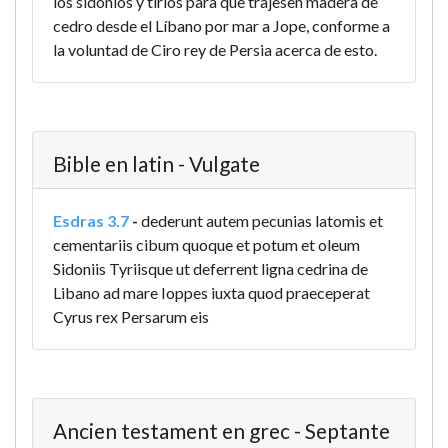
los sidonios y tirios para que trajesen madera de
cedro desde el Líbano por mar a Jope, conforme a
la voluntad de Ciro rey de Persia acerca de esto.
Bible en latin - Vulgate
Esdras 3.7
-
dederunt autem pecunias latomis et
cementariis cibum quoque et potum et oleum
Sidoniis Tyriisque ut deferrent ligna cedrina de
Libano ad mare Ioppes iuxta quod praeceperat
Cyrus rex Persarum eis
Ancien testament en grec - Septante