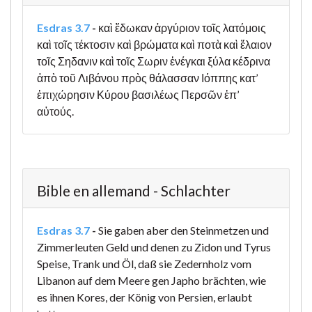
Esdras 3.7
-
καὶ ἔδωκαν ἀργύριον τοῖς λατόμοις
καὶ τοῖς τέκτοσιν καὶ βρώματα καὶ ποτὰ καὶ ἔλαιον
τοῖς Σηδανιν καὶ τοῖς Σωριν ἐνέγκαι ξύλα κέδρινα
ἀπὸ τοῦ Λιβάνου πρὸς θάλασσαν Ιόππης κατ’
ἐπιχώρησιν Κύρου βασιλέως Περσῶν ἐπ’
αὐτούς.
Bible en allemand - Schlachter
Esdras 3.7
-
Sie gaben aber den Steinmetzen und
Zimmerleuten Geld und denen zu Zidon und Tyrus
Speise, Trank und Öl, daß sie Zedernholz vom
Libanon auf dem Meere gen Japho brächten, wie
es ihnen Kores, der König von Persien, erlaubt