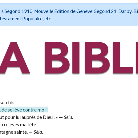
 Louis Segond 1910, Nouvelle Edition de Genève, Segond 21, Darby, B
Testament Populaire, etc.
son fils
de se lève contre moi !
ut pour lui auprès de Dieu ! » —
Séla
.
tu relèves ma tête.
ntagne sainte. —
Séla
.