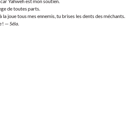
, car Yahweh est mon soutien.
ège de toutes parts.
 la joue tous mes ennemis, tu brises les dents des méchants.
e ! —
Séla
.