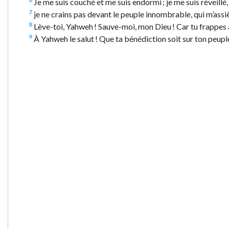
Je me suis couché et me suis endormi ; je me suis réveillé
7
je ne crains pas devant le peuple innombrable, qui m’assi
8
Lève-toi, Yahweh ! Sauve-moi, mon Dieu ! Car tu frappes à
9
À Yahweh le salut ! Que ta bénédiction soit sur ton peupl