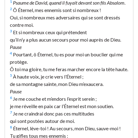
1
Psaume de David, quand il fuyait devant son fils Absalom
.
2
Ô Éternel, mes ennemis sont si nombreux !
Oui, si nombreux mes adversaires qui se sont dressés
contre moi.
3
Et si nombreux ceux qui prétendent
qu’il n’y a plus aucun secours pour moi auprès de Dieu.
Pause
4
Pourtant, ô Éternel, tu es pour moi un bouclier qui me
protège.
Ô toi ma gloire, tu me feras marcher encore la tête haute.
5
À haute voix, je crie vers l’Éternel ;
de sa montagne sainte, mon Dieu m’exaucera.
Pause
6
Je me couche et m’endors l’esprit serein ;
je me réveille en paix car l’Éternel est mon soutien.
7
Je ne craindrai donc pas ces multitudes
qui sont postées autour de moi.
8
Éternel, lève-toi ! Au secours, mon Dieu, sauve-moi !
Tu gifles tous mes ennemis :