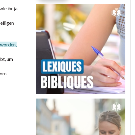
ie ihr ja
eiligen
eworden,
abt, um
Zorn