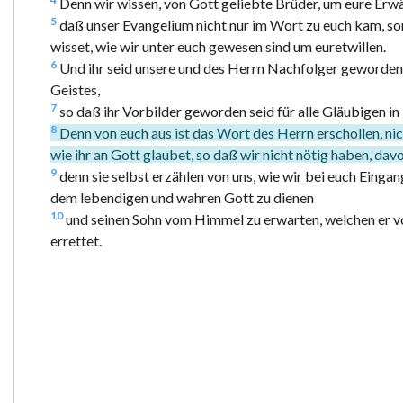
Denn wir wissen, von Gott geliebte Brüder, um eure Erw
5
daß unser Evangelium nicht nur im Wort zu euch kam, sond
wisset, wie wir unter euch gewesen sind um euretwillen.
6
Und ihr seid unsere und des Herrn Nachfolger geworden, 
Geistes,
7
so daß ihr Vorbilder geworden seid für alle Gläubigen i
8
Denn von euch aus ist das Wort des Herrn erschollen, ni
wie ihr an Gott glaubet, so daß wir nicht nötig haben, dav
9
denn sie selbst erzählen von uns, wie wir bei euch Eing
dem lebendigen und wahren Gott zu dienen
10
und seinen Sohn vom Himmel zu erwarten, welchen er vo
errettet.