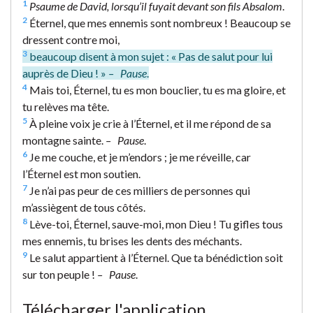
1
Psaume de David, lorsqu’il fuyait devant son fils Absalom
.
2
Éternel, que mes ennemis sont nombreux ! Beaucoup se
dressent contre moi,
3
beaucoup disent à mon sujet : « Pas de salut pour lui
auprès de Dieu ! »
– Pause
.
4
Mais toi, Éternel, tu es mon bouclier, tu es ma gloire, et
tu relèves ma tête.
5
À pleine voix je crie à l’Éternel, et il me répond de sa
montagne sainte.
– Pause
.
6
Je me couche, et je m’endors ; je me réveille, car
l’Éternel est mon soutien.
7
Je n’ai pas peur de ces milliers de personnes qui
m’assiègent de tous côtés.
8
Lève-toi, Éternel, sauve-moi, mon Dieu ! Tu gifles tous
mes ennemis, tu brises les dents des méchants.
9
Le salut appartient à l’Éternel. Que ta bénédiction soit
sur ton peuple !
– Pause
.
Télécharger l'application