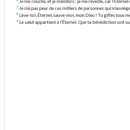
Je me couche, et je m’endors ; je me réveille, car l’Éternel
7
Je n’ai pas peur de ces milliers de personnes qui m’assièg
8
Lève-toi, Éternel, sauve-moi, mon Dieu ! Tu gifles tous m
9
Le salut appartient à l’Éternel. Que ta bénédiction soit su