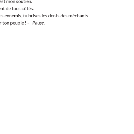
 est mon soutien.
ent de tous côtés.
es ennemis, tu brises les dents des méchants.
r ton peuple !
– Pause
.