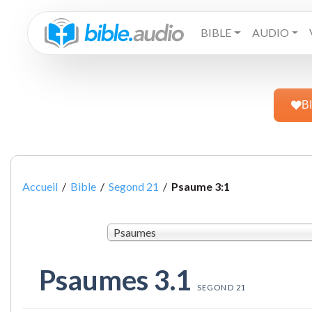
BIBLE
AUDIO
B
Accueil
/
Bible
/
Segond 21
/
Psaume 3:1
Psaumes
Psaumes 3.1
SEGOND 21