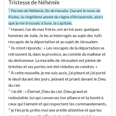
Tristesse de Néhémie
1
Paroles de Néhémie, fils de Hacalia
. Durant le mois de
Kisleu, la vingtième année du règne d’Artaxerxès, alors
que je me trouvais à Suse, la capitale,
2
Hanani, l’un de mes frères, est arrivé avec quelques
hommes de Juda. Je les ai interrogés au sujet des Juifs
rescapés de la déportation et au sujet de Jérusalem.
3
Ils m’ont répondu : « Les rescapés de la déportation se
retrouvent là, dans la province, au comble du malheur et
du déshonneur. La muraille de Jérusalem est pleine de
brèches et ses portes ont été réduites en cendres. »
4
À cette nouvelle, je me suis assis, j’ai pleuré et j’ai porté
le deuil durant des jours, jeûnant et priant devant le Dieu
du ciel.
5
J’ai dit : « Éternel, Dieu du ciel, Dieu grand et
redoutable, toi qui conserves ton alliance et ta bonté à
ceux qui t’aiment et qui respectent tes commandements,
6
je t’en prie, prête-moi une oreille attentive et que tes