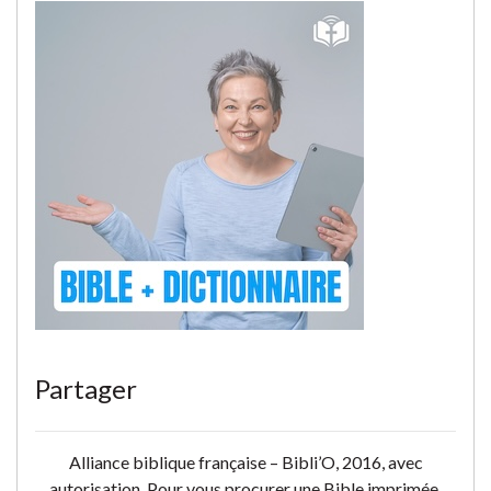
Partager
Alliance biblique française – Bibli’O, 2016, avec
autorisation. Pour vous procurer une Bible imprimée,