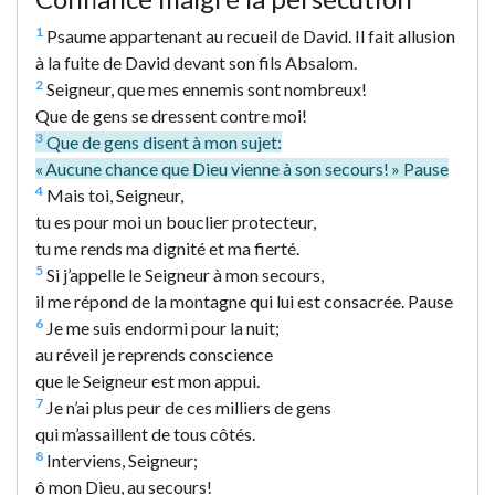
1
Psaume appartenant au recueil de David. Il fait allusion
à la fuite de David devant son fils Absalom.
2
Seigneur, que mes ennemis sont nombreux!
Que de gens se dressent contre moi!
3
Que de gens disent à mon sujet:
« Aucune chance que Dieu vienne à son secours! » Pause
4
Mais toi, Seigneur,
tu es pour moi un bouclier protecteur,
tu me rends ma dignité et ma fierté.
5
Si j’appelle le Seigneur à mon secours,
il me répond de la montagne qui lui est consacrée. Pause
6
Je me suis endormi pour la nuit;
au réveil je reprends conscience
que le Seigneur est mon appui.
7
Je n’ai plus peur de ces milliers de gens
qui m’assaillent de tous côtés.
8
Interviens, Seigneur;
ô mon Dieu, au secours!