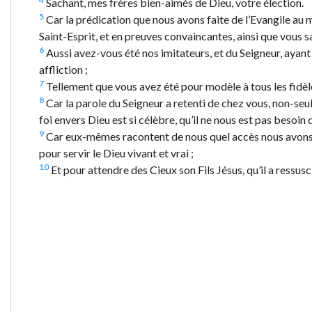
Sachant, mes frères bien-aimés de Dieu, votre élection.
5
Car la prédication que nous avons faite de l’Evangile au mi
Saint-Esprit, et en preuves convaincantes, ainsi que vous 
6
Aussi avez-vous été nos imitateurs, et du Seigneur, ayant
affliction ;
7
Tellement que vous avez été pour modèle à tous les fidèle
8
Car la parole du Seigneur a retenti de chez vous, non-seul
foi envers Dieu est si célèbre, qu’il ne nous est pas besoin d
9
Car eux-mêmes racontent de nous quel accès nous avons e
pour servir le Dieu vivant et vrai ;
10
Et pour attendre des Cieux son Fils Jésus, qu’il a ressusci