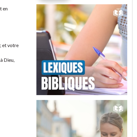
t en
; et votre
à Dieu,