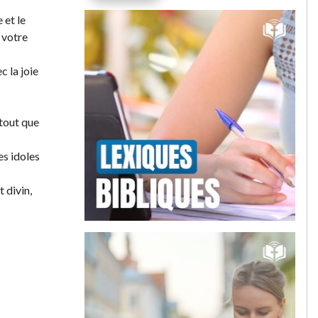
 et le
 votre
c la joie
rtout que
s idoles
 divin,