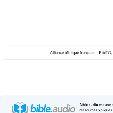
Alliance biblique française – Bibli’
Bible audio
est une p
ressources bibliques 