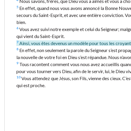
Nous savons, frères, que Dieu vous a aimés et vous a chois
5
En effet, quand nous vous avons annoncé la Bonne Nouvelle
secours du Saint-Esprit, et avec une entière conviction
bien.
6
Vous avez suivi notre exemple et celui du Seigneur; malgré 
qui vient du Saint-Esprit.
7
Ainsi, vous êtes devenus un modèle pour tous les croyan
8
En effet, non seulement la parole du Seigneur s’est prop
la nouvelle de votre foi en Dieu s’est répandue. Nous n’avo
9
Tous racontent comment vous nous avez accueillis quan
pour vous tourner vers Dieu, afin de le servir, lui, le Dieu viv
10
Vous attendez que Jésus, son Fils, vienne des cieux. C’est
qui est proche.