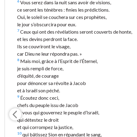
6
Vous serez dans la nuit sans avoir de visions,
ce seront les ténèbres : finies les prédictions.
Oui, le soleil se couchera sur ces prophètes,
le jour s’obscurcira pour eux.
7
Ceux qui ont des révélations seront couverts de honte,
et les devins perdront la face.
Ils se couvriront le visage,
car Dieu ne leur répondra pas. »
8
Mais moi, grâce à l’Esprit de l’Éternel,
je suis rempli de force,
d’équité, de courage
pour dénoncer sa révolte à Jacob
et à Israël son péché.
9
Écoutez donc ceci,
chefs du peuple issu de Jacob
et vous qui gouvernez le peuple d’Israël,
qui détestez le droit
et qui corrompez la justice,
10
qui bâtissez Sion en répandant le sang,