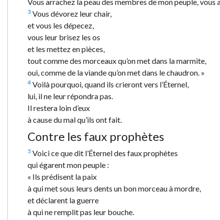
Vous arrachez la peau des membres de mon peuple, vous arr
3
Vous dévorez leur chair,
et vous les dépecez,
vous leur brisez les os
et les mettez en pièces,
tout comme des morceaux qu’on met dans la marmite,
oui, comme de la viande qu’on met dans le chaudron. »
4
Voilà pourquoi, quand ils crieront vers l’Éternel,
lui, il ne leur répondra pas.
Il restera loin d’eux
à cause du mal qu’ils ont fait.
Contre les faux prophètes
5
Voici ce que dit l’Éternel des faux prophètes
qui égarent mon peuple :
« Ils prédisent la paix
à qui met sous leurs dents un bon morceau à mordre,
et déclarent la guerre
à qui ne remplit pas leur bouche.