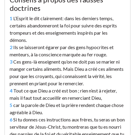
doctrines
1
L’Esprit le dit clairement: dans les derniers temps,
certains abandonneront la foi pour suivre des esprits
trompeurs et des enseignements inspirés par les
démons.
2
Ils se laisseront égarer par des gens hypocrites et
menteurs, à la conscience marquée au fer rouge.
3
Ces gens-là enseignent qu’on ne doit pas se marier ni
manger certains aliments. Mais Dieu a créé ces aliments
pour que les croyants, qui connaissent la vérité, les
prennent en priant pour le remercier.
4
Tout ce que Dieu a créé est bon ; rien n’est à rejeter,
mais il faut tout accueillir en remerciant Dieu,
5
car la parole de Dieu et la prière rendent chaque chose
agréable à Dieu.
6
Si tu donnes ces instructions aux frères, tu seras un bon
serviteur de Jésus-Christ, tu montreras que tu es nourri
des paroles de la foi et du véritable enseignement que tu