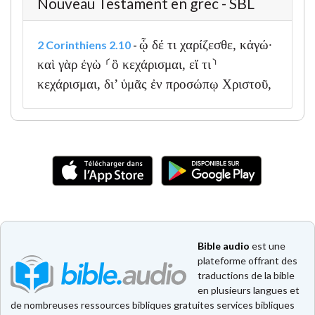
Nouveau Testament en grec - SBL
ᾧ δέ τι χαρίζεσθε, κἀγώ·
2 Corinthiens 2.10
-
καὶ γὰρ ἐγὼ ⸂ὃ κεχάρισμαι, εἴ τι⸃
κεχάρισμαι, δι’ ὑμᾶς ἐν προσώπῳ Χριστοῦ,
Bible audio
est une
plateforme offrant des
traductions de la bible
en plusieurs langues et
de nombreuses ressources bibliques gratuites services bibliques