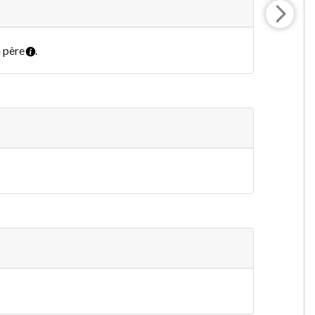
n père
.