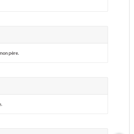
 mon père.
.