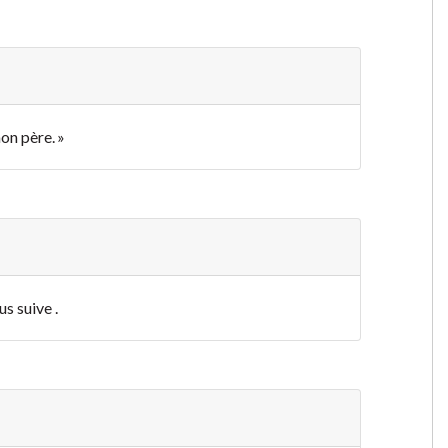
on père. »
s suive .