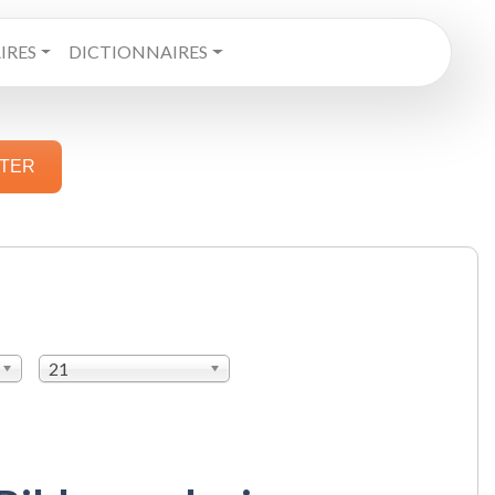
RES
DICTIONNAIRES
STER
21