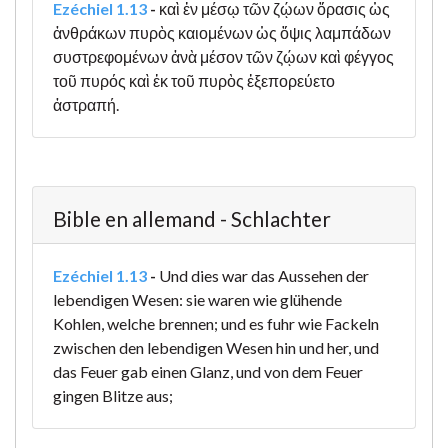
Ezéchiel 1.13
-
καὶ ἐν μέσῳ τῶν ζῴων ὅρασις ὡς
ἀνθράκων πυρὸς καιομένων ὡς ὄψις λαμπάδων
συστρεφομένων ἀνὰ μέσον τῶν ζῴων καὶ φέγγος
τοῦ πυρός καὶ ἐκ τοῦ πυρὸς ἐξεπορεύετο
ἀστραπή.
Bible en allemand - Schlachter
Ezéchiel 1.13
-
Und dies war das Aussehen der
lebendigen Wesen: sie waren wie glühende
Kohlen, welche brennen; und es fuhr wie Fackeln
zwischen den lebendigen Wesen hin und her, und
das Feuer gab einen Glanz, und von dem Feuer
gingen Blitze aus;