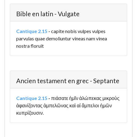
Bible en latin - Vulgate
Cantique 2.15
-
capite nobis vulpes vulpes
parvulas quae demoliuntur vineas nam vinea
nostra floruit
Ancien testament en grec - Septante
Cantique 2.15
-
πιάσατε ἡμῖν ἀλώπεκας μικροὺς
ἀφανίζοντας ἀμπελῶνας καὶ αἱ ἄμπελοι ἡμῶν
κυπρίζουσιν.