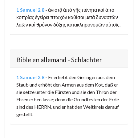
1 Samuel 2.8
-
ἀνιστᾷ ἀπὸ γῆς πένητα καὶ ἀπὸ
κοπρίας ἐγείρει πτωχὸν καθίσαι μετὰ δυναστῶν
λαῶν καὶ θρόνον δόξης κατακληρονομῶν αὐτοῖς.
Bible en allemand - Schlachter
1 Samuel 2.8
-
Er erhebt den Geringen aus dem
Staub und erhöht den Armen aus dem Kot, daß er
sie setze unter die Fürsten und sie den Thron der
Ehren erben lasse; denn die Grundfesten der Erde
sind des HERRN, und er hat den Weltkreis darauf
gestellt.