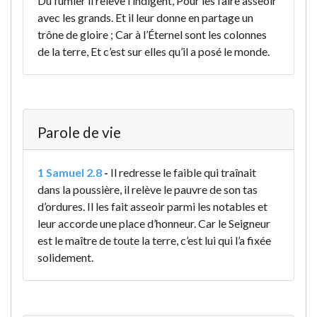
Du fumier il relève l’indigent, Pour les faire asseoir
avec les grands. Et il leur donne en partage un
trône de gloire ; Car à l’Éternel sont les colonnes
de la terre, Et c’est sur elles qu’il a posé le monde.
Parole de vie
1 Samuel 2.8
-
Il redresse le faible qui traînait
dans la poussière,
il relève le pauvre de son tas
d’ordures.
Il les fait asseoir parmi les notables
et
leur accorde une place d’honneur.
Car le Seigneur
est le maître de toute la terre,
c’est lui qui l’a fixée
solidement.