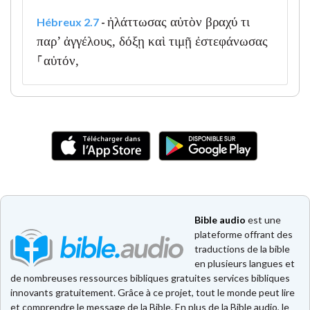
ἠλάττωσας αὐτὸν βραχύ τι
Hébreux 2.7
-
παρ’ ἀγγέλους, δόξῃ καὶ τιμῇ ἐστεφάνωσας
⸀αὐτόν,
Bible audio
est une
plateforme offrant des
traductions de la bible
en plusieurs langues et
de nombreuses ressources bibliques gratuites services bibliques
innovants gratuitement. Grâce à ce projet, tout le monde peut lire
et comprendre le message de la Bible. En plus de la Bible audio, le