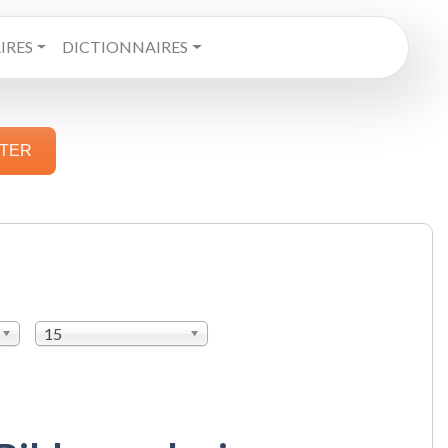
RES
DICTIONNAIRES
STER
15