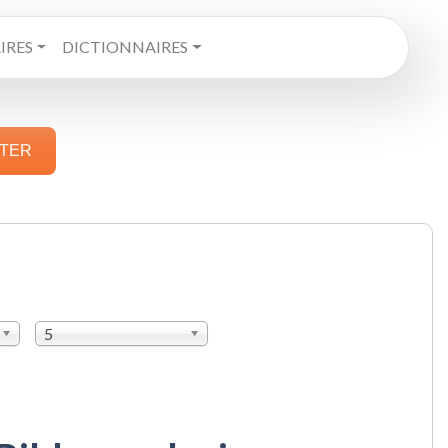
RES
DICTIONNAIRES
STER
5