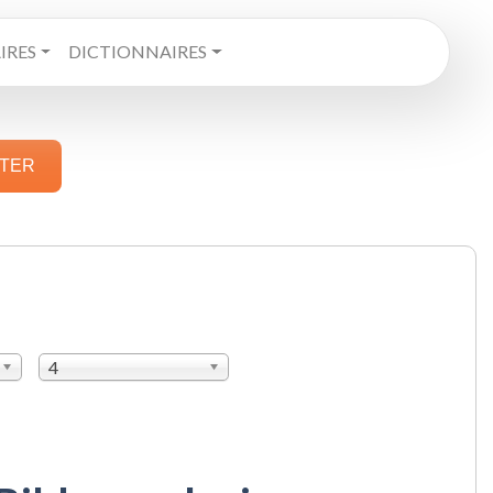
RES
DICTIONNAIRES
STER
4