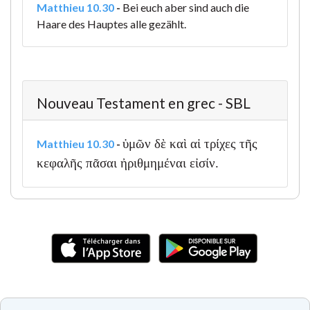
Matthieu 10.30
-
Bei euch aber sind auch die
Haare des Hauptes alle gezählt.
Nouveau Testament en grec - SBL
ὑμῶν δὲ καὶ αἱ τρίχες τῆς
Matthieu 10.30
-
κεφαλῆς πᾶσαι ἠριθμημέναι εἰσίν.