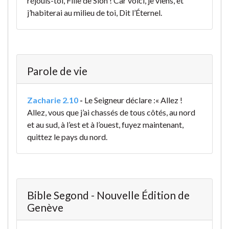
réjouis-toi, Fille de Sion ! Car voici, je viens, et
j’habiterai au milieu de toi, Dit l’Éternel.
Parole de vie
Zacharie 2.10
-
Le Seigneur déclare :
« Allez !
Allez,
vous que j’ai chassés de tous côtés,
au nord
et au sud,
à l’est et à l’ouest,
fuyez maintenant,
quittez le pays du nord.
Bible Segond - Nouvelle Édition de
Genève