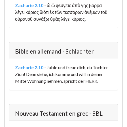
Zacharie 2.10
-
ὦ ὦ φεύγετε ἀπὸ γῆς βορρᾶ
λέγει κύριος διότι ἐκ τῶν τεσσάρων ἀνέμων τοῦ
οὐρανοῦ συνάξω ὑμᾶς λέγει κύριος.
Bible en allemand - Schlachter
Zacharie 2.10
-
Juble und freue dich, du Tochter
Zion! Denn siehe, ich komme und will in deiner
Mitte Wohnung nehmen, spricht der HERR.
Nouveau Testament en grec - SBL