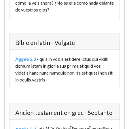
cómo la veis ahora? ¿No es ella como nada delante
de vuestros ojos?
Bible en latin - Vulgate
Aggée 2.3
-
quis in vobis est derelictus qui vidit
domum istam in gloria sua prima et quid vos
videtis hanc nunc numquid non ita est quasi non sit
in oculis vestris
Ancien testament en grec - Septante
Aggée 2.3
-
τίς ἐξ ὑμῶν ὃς εἶδεν τὸν οἶκον τοῦτον