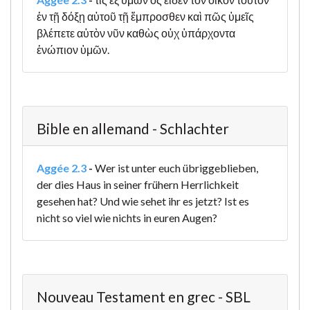
ἐν τῇ δόξῃ αὐτοῦ τῇ ἔμπροσθεν καὶ πῶς ὑμεῖς
βλέπετε αὐτὸν νῦν καθὼς οὐχ ὑπάρχοντα
ἐνώπιον ὑμῶν.
Bible en allemand - Schlachter
Aggée 2.3
-
Wer ist unter euch übriggeblieben,
der dies Haus in seiner frühern Herrlichkeit
gesehen hat? Und wie sehet ihr es jetzt? Ist es
nicht so viel wie nichts in euren Augen?
Nouveau Testament en grec - SBL