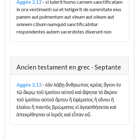
Aggée 2.12
-
si tulerit homo carnem sanctificatam
in ora vestimenti sui et tetigerit de summitate eius
panem aut pulmentum aut vinum aut oleum aut
omnem cibum numquid sanctificabitur
respondentes autem sacerdotes dixerunt non
Ancien testament en grec - Septante
Aggée 2.12
-
ἐὰν λάβῃ ἄνθρωπος κρέας ἅγιον ἐν
τῷ ἄκρῳ τοῦ ἱματίου αὐτοῦ καὶ ἅψηται τὸ ἄκρον
τοῦ ἱματίου αὐτοῦ ἄρτου ἢ ἑψέματος ἢ οἴνου ἢ
ἐλαίου ἢ παντὸς βρώματος εἰ ἁγιασθήσεται καὶ
ἀπεκρίθησαν οἱ ἱερεῖς καὶ εἶπαν οὔ.