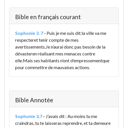
Bible en français courant
Sophonie 3. 7
-
Puis je me suis dit:
la ville va me
respecter
et tenir compte de mes
avertissements.
Je n’aurai donc pas besoin de la
dévaster
en réalisant mes menaces contre
elle.
Mais ses habitants n’ont d’empressement
que
pour commettre de mauvaises actions.
Bible Annotée
Sophonie 3,7
-
J’avais dit : Au moins tu me
craindras, tu te laisseras reprendre, et ta demeure