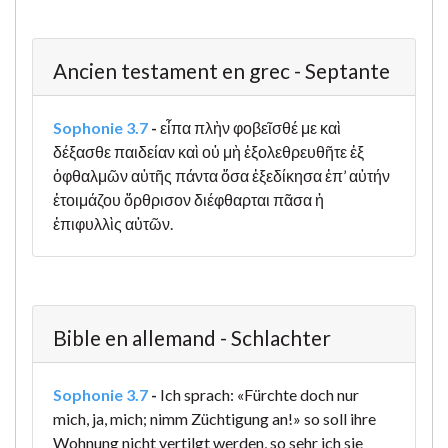
Ancien testament en grec - Septante
Sophonie 3.7
-
εἶπα πλὴν φοβεῖσθέ με καὶ
δέξασθε παιδείαν καὶ οὐ μὴ ἐξολεθρευθῆτε ἐξ
ὀφθαλμῶν αὐτῆς πάντα ὅσα ἐξεδίκησα ἐπ’ αὐτήν
ἑτοιμάζου ὄρθρισον διέφθαρται πᾶσα ἡ
ἐπιφυλλὶς αὐτῶν.
Bible en allemand - Schlachter
Sophonie 3.7
-
Ich sprach: «Fürchte doch nur
mich, ja, mich; nimm Züchtigung an!» so soll ihre
Wohnung nicht vertilgt werden, so sehr ich sie