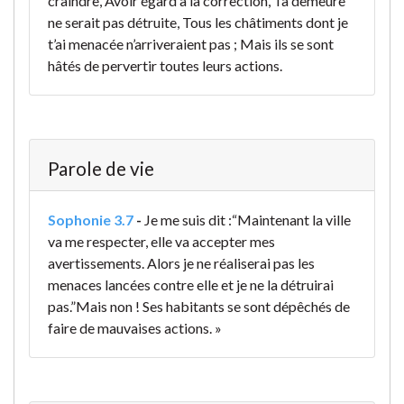
craindre, Avoir égard à la correction, Ta demeure
ne serait pas détruite, Tous les châtiments dont je
t’ai menacée n’arriveraient pas ; Mais ils se sont
hâtés de pervertir toutes leurs actions.
Parole de vie
Sophonie 3.7
-
Je me suis dit :
“Maintenant la ville
va me respecter,
elle va accepter mes
avertissements.
Alors je ne réaliserai pas
les
menaces lancées contre elle
et je ne la détruirai
pas.”
Mais non !
Ses habitants se sont dépêchés
de
faire de mauvaises actions. »