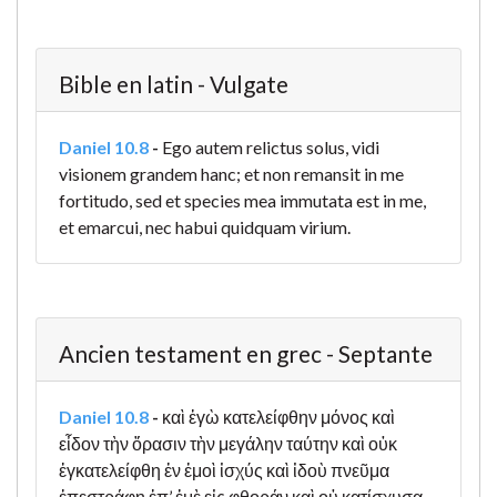
Bible en latin - Vulgate
Daniel 10.8
-
Ego autem relictus solus, vidi
visionem grandem hanc; et non remansit in me
fortitudo, sed et species mea immutata est in me,
et emarcui, nec habui quidquam virium.
Ancien testament en grec - Septante
Daniel 10.8
-
καὶ ἐγὼ κατελείφθην μόνος καὶ
εἶδον τὴν ὅρασιν τὴν μεγάλην ταύτην καὶ οὐκ
ἐγκατελείφθη ἐν ἐμοὶ ἰσχύς καὶ ἰδοὺ πνεῦμα
ἐπεστράφη ἐπ’ ἐμὲ εἰς φθοράν καὶ οὐ κατίσχυσα.