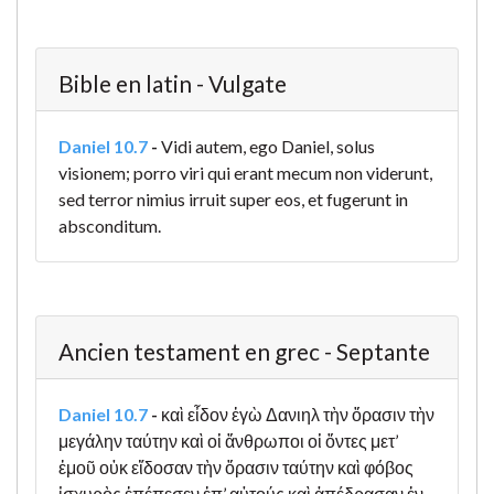
Bible en latin - Vulgate
Daniel 10.7
-
Vidi autem, ego Daniel, solus
visionem; porro viri qui erant mecum non viderunt,
sed terror nimius irruit super eos, et fugerunt in
absconditum.
Ancien testament en grec - Septante
Daniel 10.7
-
καὶ εἶδον ἐγὼ Δανιηλ τὴν ὅρασιν τὴν
μεγάλην ταύτην καὶ οἱ ἄνθρωποι οἱ ὄντες μετ’
ἐμοῦ οὐκ εἴδοσαν τὴν ὅρασιν ταύτην καὶ φόβος
ἰσχυρὸς ἐπέπεσεν ἐπ’ αὐτούς καὶ ἀπέδρασαν ἐν