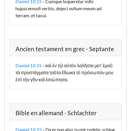
Daniel 10.15
-
Cumque loqueretur mihi
hujuscemodi verbis, dejeci vultum meum ad
terram, et tacui.
Ancien testament en grec - Septante
Daniel 10.15
-
καὶ ἐν τῷ αὐτὸν λαλῆσαι μετ’ ἐμοῦ
τὰ προστάγματα ταῦτα ἔδωκα τὸ πρόσωπόν μου
ἐπὶ τὴν γῆν καὶ ἐσιώπησα.
Bible en allemand - Schlachter
Daniel 10.15
-
Da er nun also zu mir redete, schlug