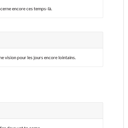
oncerne encore ces temps-là.
ne vision pour les jours encore lointains.
 for days yet to come.