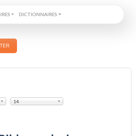
RES
DICTIONNAIRES
STER
14