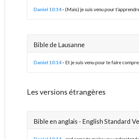
Daniel 10:14
-
(Mais) je suis venu pour t’apprendre
Bible de Lausanne
Daniel 10:14
-
Et je suis venu pour te faire compren
Les versions étrangères
Bible en anglais - English Standard V
Daniel 10:14
-
and came to make you understand wha