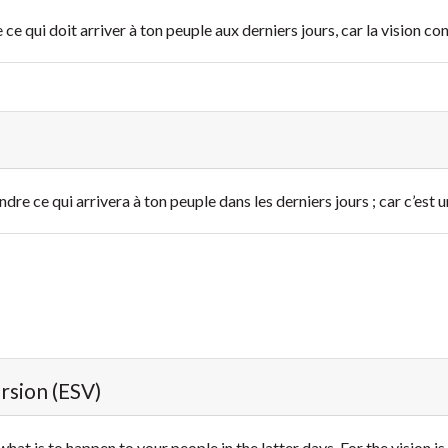
 ce qui doit arriver à ton peuple aux derniers jours, car la vision c
dre ce qui arrivera à ton peuple dans les derniers jours ; car c’est u
ersion (ESV)
t is to happen to your people in the latter days. For the vision is