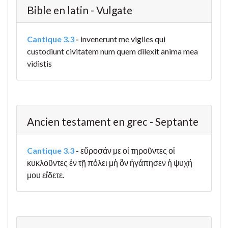
Bible en latin - Vulgate
Cantique 3.3
-
invenerunt me vigiles qui
custodiunt civitatem num quem dilexit anima mea
vidistis
Ancien testament en grec - Septante
Cantique 3.3
-
εὕροσάν με οἱ τηροῦντες οἱ
κυκλοῦντες ἐν τῇ πόλει μὴ ὃν ἠγάπησεν ἡ ψυχή
μου εἴδετε.