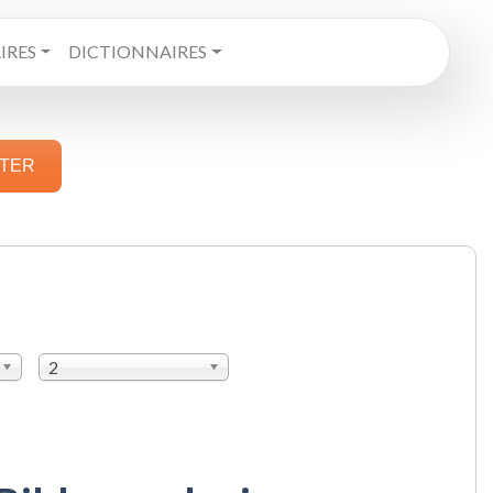
RES
DICTIONNAIRES
STER
2