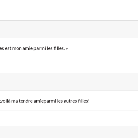
s est mon amie parmi les filles. »
,
voilà ma tendre amie
parmi les autres filles!