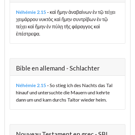
Néhémie 2.15
-
καὶ ἤμην ἀναβαίνων ἐν τῷ τείχει
χειμάρρου νυκτὸς καὶ ἤμην συντρίβων ἐν τῷ
τείχει καὶ ἤμην ἐν πύλῃ τῆς φάραγγος καὶ
ἐπέστρεψα.
Bible en allemand - Schlachter
Néhémie 2.15
-
So stieg ich des Nachts das Tal
hinauf und untersuchte die Mauern und kehrte
dann um und kam durchs Taltor wieder heim.
Nouveau Testament en grec - SBL